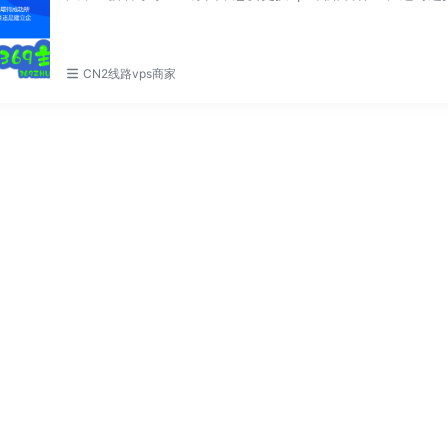
助更换机房的优...
CN2线路vps商家