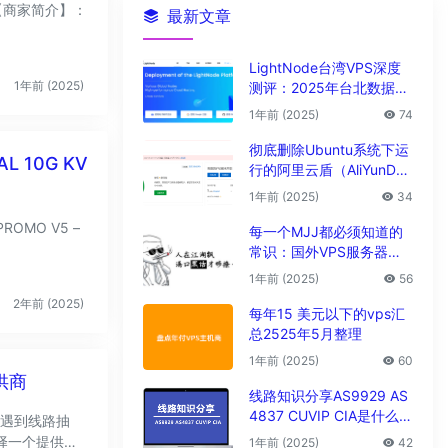
最新文章
LightNode台湾VPS深度
1年前 (2025)
测评：2025年台北数据中
心vps性能与解锁能力全解
1年前 (2025)
74
析
彻底删除Ubuntu系统下运
 10G KV
行的阿里云盾（AliYunDu
n/Aegis）
1年前 (2025)
34
OMO V5 –
每一个MJJ都必须知道的
常识：国外VPS服务器圈
子黑话大全
1年前 (2025)
56
2年前 (2025)
每年15 美元以下的vps汇
总2525年5月整理
1年前 (2025)
60
供商
线路知识分享AS9929 AS
4837 CUVIP CIA是什么线
候遇到线路抽
路?
1年前 (2025)
42