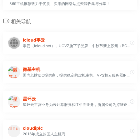
369主机推荐致力于优质、实用的网络站点资源收集与分享！
相关导航
lcloud零云
零云（lcloud.net），UOVZ旗下子品牌，中秋节新上苏州（BGP）-&gt;日本（BGP）IPLC专线
微基主机
国内老牌IDC提供商，提供稳定的虚拟主机、VPS和云服务器IPLC专用线路，如东莞-香港、深圳-香港等
星环云
星环云主营业务为云计算服务和IT相关业务，所属公司为持证正规企业，拥有工信部颁发的IDC、IRCS（云服务）、CDN、ISP业务经营许可证，专注于为企业用户与开发者提供优质的公有云服务
cloudiplc
2016年成立的国人主机商