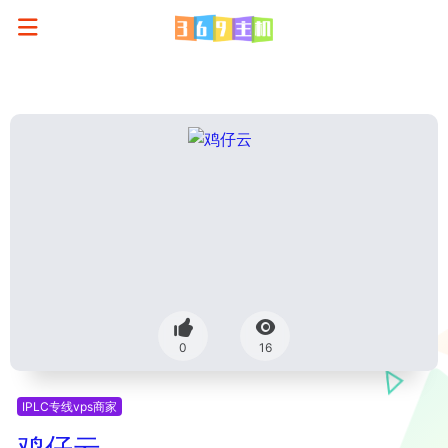
0
16
IPLC专线vps商家
鸡仔云