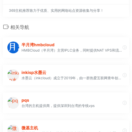
369主机推荐致力于优质、实用的网络站点资源收集与分享！
相关导航
半月湾hmbcloud
HMBCloud（半月湾）主营IPLC业务，同时提供NAT VPS和流量转发业务，并且选择很多，常见的深港IPLC、广港IPLC、韩国IPLC、沪日IPLC，国外落地节点还有新加坡、印度、俄罗斯、德国、中国台湾等等
inkisp水墨云
水墨云（inkcloud）成立于2019年，由一群热爱互联网青年创立。经过快四年的发展，我们一直秉承质优价廉、物超所值的经营理念，让高端产品线路也能够轻松使用
pqs
台湾的主机提供商，提供深圳到台湾的专线vps
微基主机