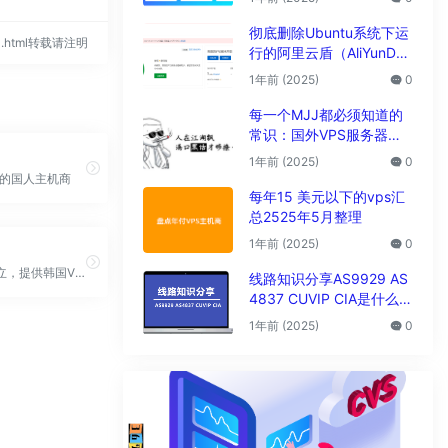
析
彻底删除Ubuntu系统下运
660.html转载请注明
行的阿里云盾（AliYunDu
n/Aegis）
1年前 (2025)
0
每一个MJJ都必须知道的
常识：国外VPS服务器圈
子黑话大全
1年前 (2025)
0
立的国人主机商
每年15 美元以下的vps汇
总2525年5月整理
1年前 (2025)
0
韩国华人成立，提供韩国VPS、中韩IPLC专线NAT等
线路知识分享AS9929 AS
4837 CUVIP CIA是什么线
路?
1年前 (2025)
0