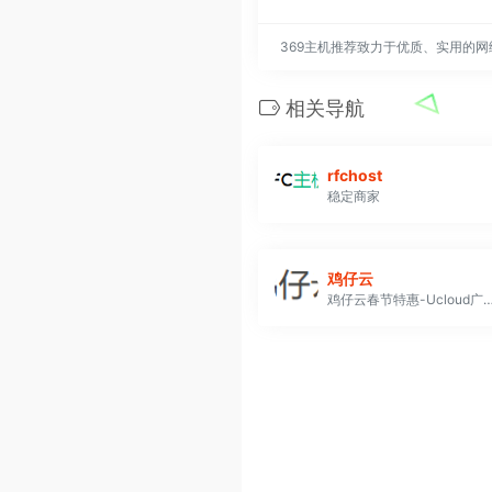
369主机推荐致力于优质、实用的
相关导航
rfchost
稳定商家
鸡仔云
鸡仔云春节特惠-Ucloud广港专线，8Mbps独享带宽，￥450/月，广州5线BGP网络接入，香