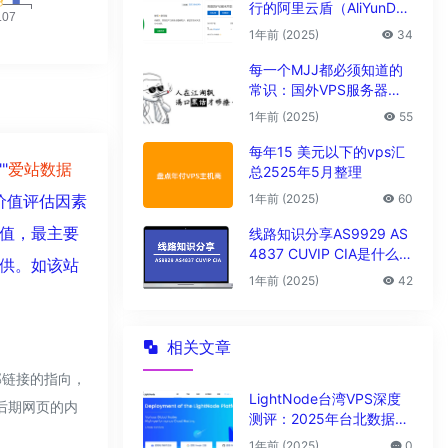
行的阿里云盾（AliYunDu
n/Aegis）
1年前 (2025)
34
每一个MJJ都必须知道的
常识：国外VPS服务器圈
子黑话大全
1年前 (2025)
55
每年15 美元以下的vps汇
""
爱站数据
总2525年5月整理
1年前 (2025)
60
价值评估因素
值，最主要
线路知识分享AS9929 AS
4837 CUVIP CIA是什么线
供。如该站
路?
1年前 (2025)
42
相关文章
部链接的指向，
LightNode台湾VPS深度
，后期网页的内
测评：2025年台北数据中
心vps性能与解锁能力全解
1年前 (2025)
0