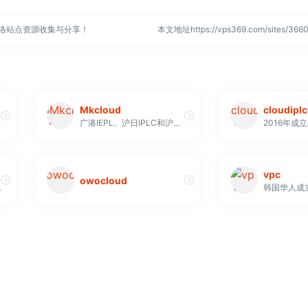
网络站点资源收集与分享！
本文地址https://vps369.com/sites/3
Mkcloud
cloudiplc
广港IEPL、沪日IPLC和沪美IPLC专线
2016年成
vpc
owocloud
港BGP出口，双端独立IP