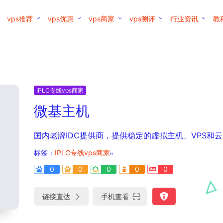
vps推荐
vps优惠
vps商家
vps测评
行业资讯
教
IPLC专线vps商家
微基主机
国内老牌IDC提供商，提供稳定的虚拟主机、VPS和云
标签：
IPLC专线vps商家
0
0
0
0
0
链接直达
手机查看