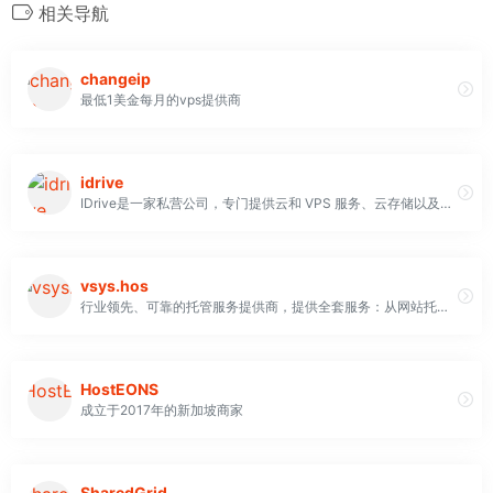
相关导航
changeip
最低1美金每月的vps提供商
idrive
IDrive是一家私营公司，专门提供云和 VPS 服务、云存储以及在线备份。核心处理器基于 IDrive、RemotePC 或 IBackup。他们声称已经托管了超过 300 万客户的网站 与市场上类似的云配置相比，他们的价格合理。您可以选择免费计划或需要特定费用的计划之一。IDrive 还提供折扣。例如，如果您选择 1 年合同，第一年可享受 25% 的折扣。如果您选择 2 年合同，第一年可享受 50% 的折扣。 他们是一家无风险的公司，因为您可以在购买后的15 天内申请退款
vsys.hos
行业领先、可靠的托管服务提供商，提供全套服务：从网站托管、VPS 和专用服务器到完全托管的
HostEONS
成立于2017年的新加坡商家
SharedGrid