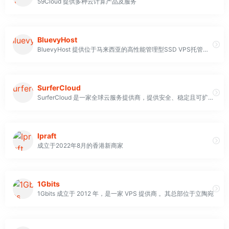
59Cloud 提供多种云计算产品及服务
BluevyHost
BluevyHost 提供位于马来西亚的高性能管理型SSD VPS托管服务。所有服务器均设在马来西亚本地数据中心，数据中心保证了低延迟，保证了服务的稳定性和性能
SurferCloud
SurferCloud 是一家全球云服务提供商，提供安全、稳定且可扩展的高性能云服务器（UHost）。其轻量级云服务（ULightHost）为中小企业和开发者提供了便捷、经济高效的选择。SurferCloud 还提供 Kubernetes 容器管理平台（UK8S）、高可靠、可扩展的持久块存储服务（UDisk）、基于 CDP 技术的快照服务（USnap）以及安全可靠、灵活且成本可控的对象存储服务（US3）。在全球范围内拥有 16 个以上的数据中心，覆盖 4 大洲，提供包括主机入侵检测、网站漏洞检测、DDoS 攻击保护、数据加密等功能的全面立体防护，并承诺 99.95% 的可用性
Ipraft
成立于2022年8月的香港新商家
1Gbits
1Gbits 成立于 2012 年，是一家 VPS 提供商 。其总部位于立陶宛