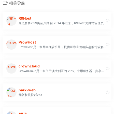
相关导航
R9Host
最低套餐2.99美金月付 自 2014 年以来，R9Host 为网站管理员和企业提供全球最快的NVMe 云网络托管解决方案
ProwHost
ProwHost 是一家网络托管公司，提供可靠且价格实惠的托管解决方案，包括共享主机、VPS 主机和独立服务器
crowncloud
CrownCloud是一家位于澳大利亚的 VPS、专用服务器、共享主机和主机托管提供商。我们在世界各地的多个数据中心提供 VPS 和其他各种服务，以便通过美国和欧洲的数据中心为最终用户提供尽可能低的延迟。我们 100% 拥有位于洛杉矶、亚特兰大、迈阿密、法兰克福和阿姆斯特丹地区的所有硬件，包括我们的网络设备。我们在洛杉矶、亚特兰大、法兰克福和阿姆斯特丹的每个机架上都运行 Gbit 上行链路，并且能够在需要时轻松升级/扩展到 4 x 1 Gbit 上行链路
park-web
无版权抗投诉vps
AWS