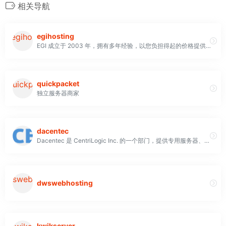
相关导航
egihosting
EGI 成立于 2003 年，拥有多年经验，以您负担得起的价格提供高度响应和可靠的解决方案，满足您的关键任务需求。我们的解决方案以可靠性为核心，利用国际主机托管空间提供专用服务器托管，旨在随着您快速增长的业务而扩展
quickpacket
独立服务器商家
dacentec
Dacentec 是 CentriLogic Inc. 的一个部门，提供专用服务器、VPS、云和主机托管服务。我们与客户合作，部署由世界一流的全球基础设施提供的快速且经济实惠的解决方案。 Dacentec 数据中心位于北卡罗来纳州勒诺，由当地高接触支持和专业知识提供支持。2013 年，我们被 CentriLogic 收购，后者是一家全球托管、云计算和高级 IT 外包解决方案提供商，使我们能够提供增值服务，支持我们的客户及其不断变化的 IT 需求
dwswebhosting
kwikserver