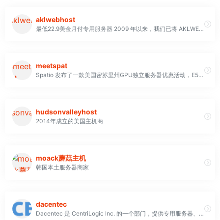
aklwebhost
最低22.9美金月付专用服务器 2009 年以来，我们已将 AKLWEB HOST打造 为值得信赖且经验丰富的提供商。我们坚信，我们总能做更多的事情来改善我们的产品供应和客户体验
meetspat
Spatio 发布了一款美国密苏里州GPU独立服务器优惠活动，E5-2630v4处理器，英伟达GTX 1080显卡，128G DDR4 ECC内存，优惠后年付$600（$50/月）或月付$80。对GPU服务器有需求的小伙伴可以关注
hudsonvalleyhost
2014年成立的美国主机商
moack蘑菇主机
韩国本土服务器商家
dacentec
Dacentec 是 CentriLogic Inc. 的一个部门，提供专用服务器、VPS、云和主机托管服务。我们与客户合作，部署由世界一流的全球基础设施提供的快速且经济实惠的解决方案。 Dacentec 数据中心位于北卡罗来纳州勒诺，由当地高接触支持和专业知识提供支持。2013 年，我们被 CentriLogic 收购，后者是一家全球托管、云计算和高级 IT 外包解决方案提供商，使我们能够提供增值服务，支持我们的客户及其不断变化的 IT 需求