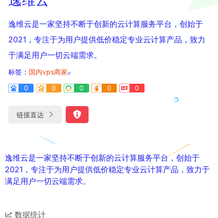
逸维云是一家坚持不断于创新的云计算服务平台，创始于
2021，专注于为用户提供低价稳定专业云计算产品，致力
于满足用户一切云端需求。
标签：
国内vps商家
0
0
0
0
0
链接直达
逸维云是一家坚持不断于创新的云计算服务平台，创始于
2021，专注于为用户提供低价稳定专业云计算产品，致力于
满足用户一切云端需求。
数据统计