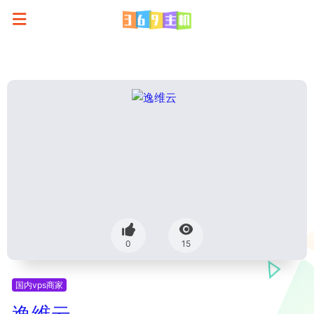
0
15
国内vps商家
逸维云