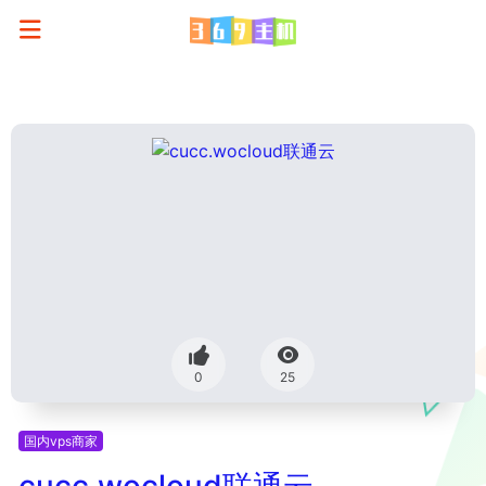
0
25
国内vps商家
cucc.wocloud联通云