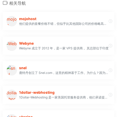
相关导航
mojohost
他们提供的套餐价格不错，但似乎比其他国际公司的价格略高。 在退款保证方面，没有具体提到退款的可能性
Webyne
Webyne 成立于 2012 年，是一家 VPS 提供商 。其总部位于印度
snel
鹿特丹创立了 Snel.com，这里的精神基于工作。为什么？因为我们相信高级托管产品应该由以客户为中心和个性化的方法支持。
1dollar-webhosting
1Dollar-Webhosting 是一家美国托管服务提供商，他们承诺提供运行高质量设备的经济实惠的产品。他们自 2005 年以来一直活跃于托管行业，并于 2006 年成立了 1Dollar-Webhosting 他们信守低价承诺：他们的产品性价比高，价格在托管行业中名列前茅。您可以使用多种信用卡付款，包括 PayPal 和 MoneyBookers。该公司提供标准的30 天退款保证， 因此没有风险。
ukraine