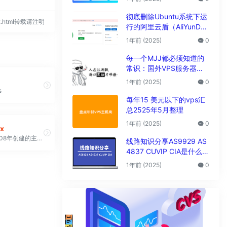
析
彻底删除Ubuntu系统下运
382.html转载请注明
行的阿里云盾（AliYunDu
n/Aegis）
1年前 (2025)
0
每一个MJJ都必须知道的
常识：国外VPS服务器圈
子黑话大全
1年前 (2025)
0
s
每年15 美元以下的vps汇
总2525年5月整理
1年前 (2025)
0
x
美国公司2008年创建的主机商
线路知识分享AS9929 AS
4837 CUVIP CIA是什么线
路?
1年前 (2025)
0