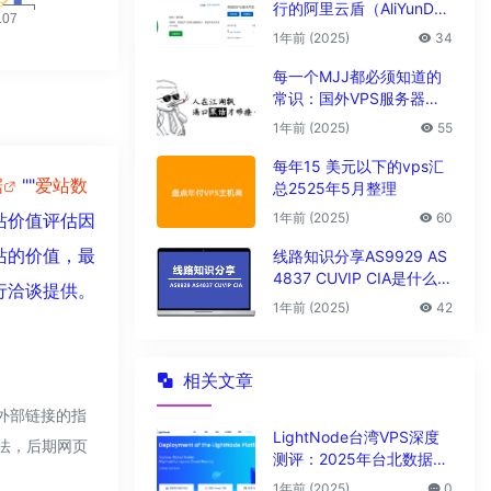
行的阿里云盾（AliYunDu
n/Aegis）
1年前 (2025)
34
每一个MJJ都必须知道的
常识：国外VPS服务器圈
子黑话大全
1年前 (2025)
55
每年15 美元以下的vps汇
据
""
爱站数
总2525年5月整理
1年前 (2025)
60
站价值评估因
个站的价值，最
线路知识分享AS9929 AS
4837 CUVIP CIA是什么线
进行洽谈提供。
路?
1年前 (2025)
42
相关文章
该外部链接的指
LightNode台湾VPS深度
合法，后期网页
测评：2025年台北数据中
心vps性能与解锁能力全解
1年前 (2025)
0