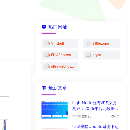
热门网址
Vmshell
365ezone
FDCServers
krypt
ultrawebhosting
最新文章
LightNode台湾VPS深度
测评：2025年台北数据中
心vps性能与解锁能力全解
1年前 (2025)
74
析
彻底删除Ubuntu系统下运