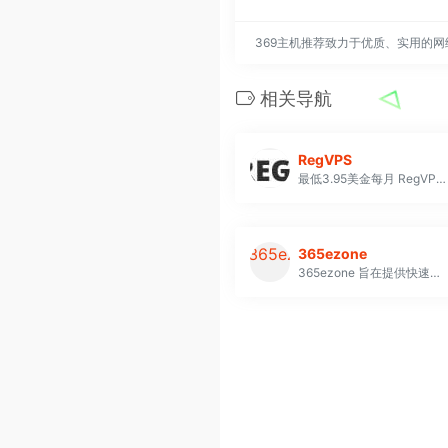
369主机推荐致力于优质、实用的
相关导航
RegVPS
最低3.95美金每月 RegVPS是一家提供中欧和美国的高质量且低成本VPS服务器的商家。他们的服务包括：Linux VPS、Private VPS 和专用服务器。RegVPS保证99.9%的正常运行时间，并提供24/7全天候支持。他们的服务器采用硬件虚拟化技术，使用高性能的Intel Xeon处理器和RAID10阵列，确保了服务器的稳定性和数据的安全性
365ezone
365ezone 旨在提供快速、可靠且经济高效的托管服务