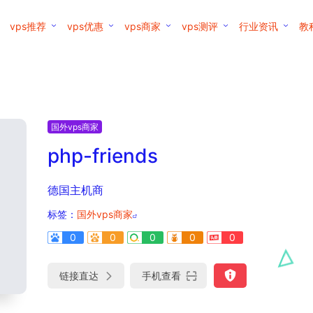
vps推荐
vps优惠
vps商家
vps测评
行业资讯
教
国外vps商家
php-friends
德国主机商
标签：
国外vps商家
0
0
0
0
0
链接直达
手机查看