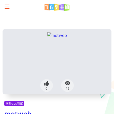
0
19
国外vps商家
metweb