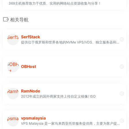
369主机推荐致力于优质、实用的网络站点资源收集与分享！
相关导航
SerfStack
提供位于俄罗斯和世界各地的NVMe VPS/VDS、独立服务器和GPU服务器，价格实惠，无需安装费。
OBHost
RamNode
2012年成立的国外商家支持上传自定义镜像/ ISO
vpsmalaysia
VPS Malaysia 是一家马来西亚托管服务提供商，主要为客户提供虚拟专用服务器。他们在服务中集成了行业标准工具，并使用世界一流的基础设施 VPS Malaysia 的托管服务价格合理，但与类似配置相比，这些套餐并不是最便宜的。套餐按月或按年计费，客户无需签订合同即可购买其解决方案之一。有多种付款方式可供选择，其中包括：VISA、PayPal、比特币、马来亚银行、万事达卡。 遗憾的是，没有具体提到退款保证，因此 VPS Malaysia 可能无法退款