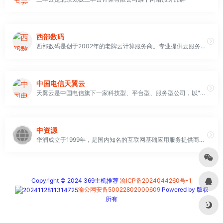
西部数码
西部数码是创于2002年的老牌云计算服务商。专业提供云服务器、虚拟主机、域名注册、企业邮箱等,50余万个虚拟主机网站及1000余万个域名用户的共同选择！免费备案，7x24小时售后支持，助企业无忧上云。
中国电信天翼云
天翼云是中国电信旗下一家科技型、平台型、服务型公司，以"云网融合、安全可信、专享定制"三大优势向客户提供公有云、私有云、专属云、混合云、边缘云、全栈云服务，满足政府及企业数字化转型需求。
中资源
华润成立于1999年，是国内知名的互联网基础应用服务提供商，公司总部位于厦门软件园二期，在北京、上海、广州等城市设有办事处。十多年来，华润已为上百万家企事业单位提供了全方位、多层次的互联网应用服务和解决方案。在域名注册、虚拟主机、企业邮箱、SSL证书、云服务器、企业网站建设、营销服务等领域取得了卓越的成绩
Copyright © 2024 369主机推荐
渝ICP备2024044260号-1
渝公网安备50022802000609
Powered by 版权
所有