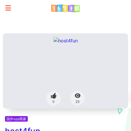
0
25
国外vps商家
host4fun