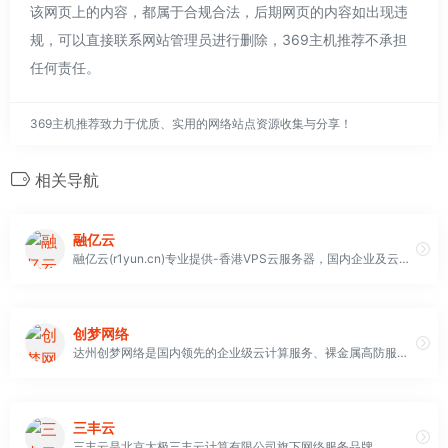
该网页上的内容，都属于合规合法，后期网页的内容如出现违
规，可以直接联系网站管理员进行删除，369主机推荐不承担
任何责任。
369主机推荐致力于优质、实用的网络站点资源收集与分享！
相关导航
融亿云
融亿云(r1yun.cn)专业提供-香港VPS云服务器，国内企业及云服务器租用,SSL证书,域名注册,CDN加速,云储存,企业建站等互联网解决方案,弹性灵活,轻松助力企业及个人云端创业部署
创梦网络
达州创梦网络是国内领先的企业级云计算服务、裸金属高防服务器提供商。专注公有云技术研发，主要面向广大开发者、政企用户、金融机构等，提供基于智能云服务器的全方位云计算解决方案，为用户提供可信赖的企业级公有云服务。
三丰云
三丰云是北京太极三丰云计算有限公司旗下网络服务品牌