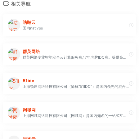
相关导航
咕咕云
国内nat vps
群英网络
群英网络专业智能安全云计算服务商,17年老牌IDC商。提供高防服务器、云服务器、香港服务器、服务器租用托管等，全新二代智能平台,提供全方位云安全解决方案。群防超过1500G盾,BGP神级防护线路
51idc
上海锐速网络科技有限公司（简称“51IDC”）是国内领先的混合云网服务商，致力构建覆盖全球的混合云基础设施，主要业务包括数据中心托管业务、云联网业务及专业运维管理服务等。公司拥有全行业的智选方案，极简可靠的交付方式，多场景的连接能力，高效专业的技术支撑，帮助客户打通地域上国家和国家、生态内容和终端用户的通道。全球接入500+PoP点，业务覆盖亚太、北美、欧洲等地区，为出海业务构建灵活的IT架构
网域网
上海网域网络科技有限公司（网域网）是国内知名的一站式互联网数据中心（IDC）与云计算解决方案服务商，
辰迅云