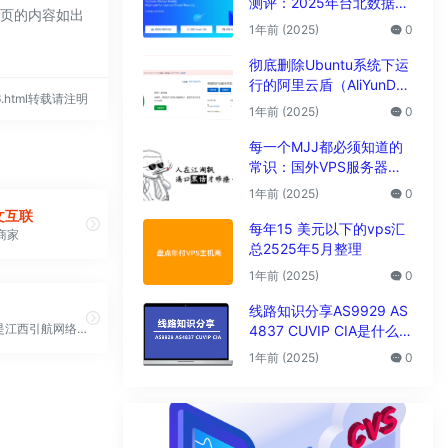
测评：2025年台北数据中
网页的内容如出
心vps性能与解锁能力全解
1年前 (2025)
0
析
彻底删除Ubuntu系统下运
行的阿里云盾（AliYunDu
536.html转载请注明
n/Aegis）
1年前 (2025)
0
每一个MJJ都必须知道的
常识：国外VPS服务器圈
子黑话大全
1年前 (2025)
0
文互联
每年15 美元以下的vps汇
商家
总2525年5月整理
1年前 (2025)
0
线路知识分享AS9929 AS
“创新互联”是江西引航网络科技有限公司旗下的云计算服务品牌，专注为个人开发者用户、中小型、大型企业用户提供一站式核心网络云端部署服务，促使用户云端部署化简为零，轻松快捷运用云计算。创新互联是国内为数不多具有ISP/IDC双资质的专业云计算服务商，同时持有系统软件著作权证书、CNNIC地址分配联盟成员证书，通过了ISO27001信息安全管理体系国际认证、ISO9001质量保证体系国际认证
4837 CUVIP CIA是什么线
路?
1年前 (2025)
0