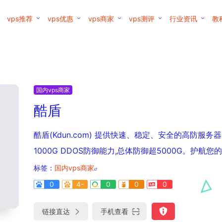
vps推荐
vps优惠
vps商家
vps测评
行业资讯
教
国内vps商家
酷盾
酷盾(Kdun.com) 提供快速、稳定、安全的高防服
1000G DDOS防御能力,总体防御超5000G。护航
标签：
国内vps商家
0
4-
0
0
0
链接直达
手机查看