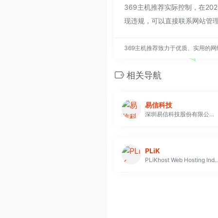
369主机推荐实际控制，在20
现违规，可以直接联系网站管理
369主机推荐致力于优质、实用的
相关导航
易信科技
深圳易信科技股份有限公司自2004年成立以来，一直深耕数据中心行业领域，致力于打造“绿色节能数据中心”。 易信科技业务涵盖：数据中心服务器租用/托管、机柜定制、机房大带宽、IDC增值服务和数据中心节能产品及解决方案
PLiK
PLiKhost Web Hosting Indonesia 从事网络托管业务已有 18 年多，在提供可靠且以客户为中心的网络托管服务方面积累了丰富的专业知识和经验。多年来，我们一直尽最大努力尽可能根据