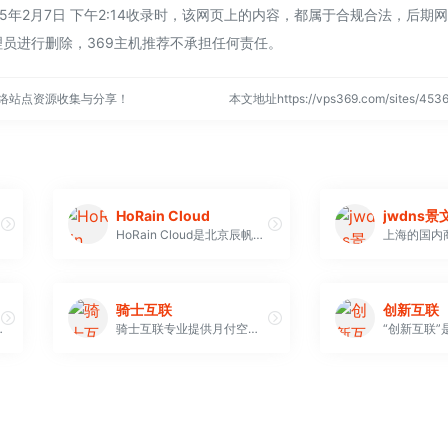
25年2月7日 下午2:14收录时，该网页上的内容，都属于合规合法，后期
员进行删除，369主机推荐不承担任何责任。
网络站点资源收集与分享！
本文地址https://vps369.com/sites/4
HoRain Cloud
jwdns景
HoRain Cloud是北京辰帆科技有限公司
上海的国内
骑士互联
创新互联
客户的实际需求提供产品。我们所有的产品都经过精心配置，以确保质量和价格之间的成本效益组合
骑士互联专业提供月付空间,香港、美国VPS,免费虚拟主机,香港服务器租用,香港空间,美国服务器租用,香港虚拟主机空间,站群服务器租用等服务,安全稳定高性价比是我们对于客户信任的一种理念!