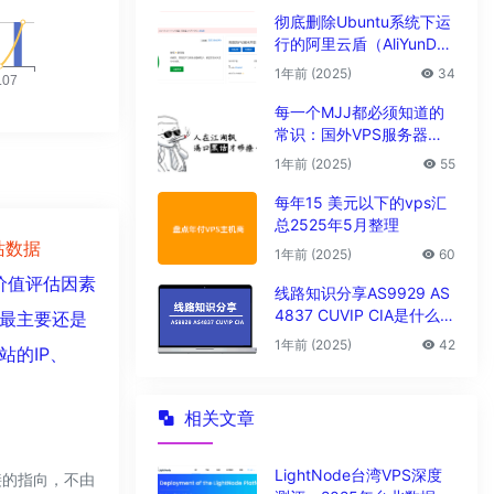
彻底删除Ubuntu系统下运
行的阿里云盾（AliYunDu
n/Aegis）
1年前 (2025)
34
每一个MJJ都必须知道的
常识：国外VPS服务器圈
子黑话大全
1年前 (2025)
55
每年15 美元以下的vps汇
总2525年5月整理
站数据
1年前 (2025)
60
价值评估因素
线路知识分享AS9929 AS
4837 CUVIP CIA是什么线
最主要还是
路?
1年前 (2025)
42
的IP、
相关文章
LightNode台湾VPS深度
接的指向，不由