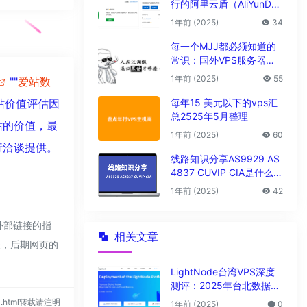
行的阿里云盾（AliYunDu
n/Aegis）
1年前 (2025)
34
每一个MJJ都必须知道的
常识：国外VPS服务器圈
子黑话大全
1年前 (2025)
55
""
爱站数
每年15 美元以下的vps汇
站价值评估因
总2525年5月整理
站的价值，最
1年前 (2025)
60
行洽谈提供。
线路知识分享AS9929 AS
4837 CUVIP CIA是什么线
路?
1年前 (2025)
42
外部链接的指
相关文章
法，后期网页的
LightNode台湾VPS深度
测评：2025年台北数据中
心vps性能与解锁能力全解
910.html转载请注明
1年前 (2025)
0