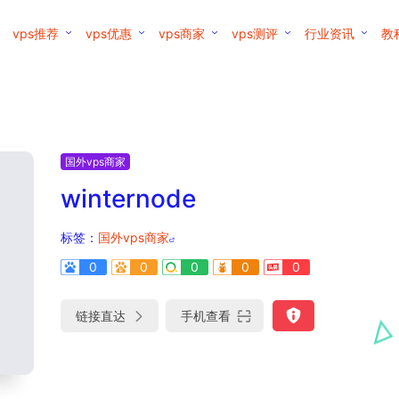
vps推荐
vps优惠
vps商家
vps测评
行业资讯
教
国外vps商家
winternode
标签：
国外vps商家
0
0
0
0
0
链接直达
手机查看