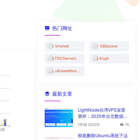
热门网址
Vmshell
365ezone
FDCServers
krypt
ultrawebhosting
最新文章
LightNode台湾VPS深度
测评：2025年台北数据中
心vps性能与解锁能力全解
1年前 (2025)
74
析
彻底删除Ubuntu系统下运