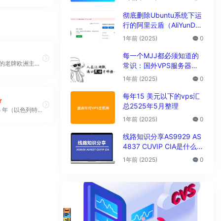
析
彻底删除Ubuntu系统下运
行的阿里云盾（AliYunDu
n/Aegis）
1年前 (2025)
0
每一个MJJ都必须知道的
1997年成立的老牌欧洲主机商
常识：国外VPS服务器圈
子黑话大全
1年前 (2025)
0
每年15 美元以下的vps汇
r
总2525年5月整理
成立于 1995 年（以色列特拉维夫 Ha'arabah 街 30 号）一家托管服务提供商，提供简单、全球范围的服务器，延迟低，价格有竞争力。我们在全球拥有 20 多个地点，从迈阿密开始，并扩展到其他地点
1年前 (2025)
0
线路知识分享AS9929 AS
4837 CUVIP CIA是什么线
路?
1年前 (2025)
0