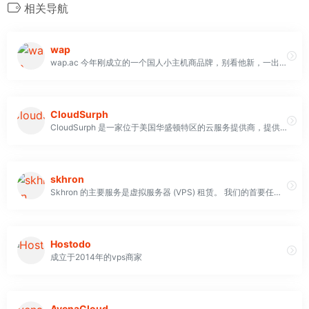
相关导航
wap
wap.ac 今年刚成立的一个国人小主机商品牌，别看他新，一出手就是$1/月的香港、日本 VPS，吸引了不少人
CloudSurph
CloudSurph 是一家位于美国华盛顿特区的云服务提供商，提供多种云服务，包括云 VPS 主机、独立主机、Windows 主机和共享主机等。其特色产品是仅需1美元起的 VPS，提供包括 Linux 和 Windows 在内的多种操作系统选择，并有不限流量、每日备份等服务。用户可以选择非托管或全托管服务。CloudSurph 还提供高达 1 TBP/s 的 DDoS 防护、全天候客户支持以及针对网站、电子邮件等迁移服务
skhron
Skhron 的主要服务是虚拟服务器 (VPS) 租赁。 我们的首要任务是为客户提供高质量和个性化的服务
Hostodo
成立于2014年的vps商家
AvenaCloud