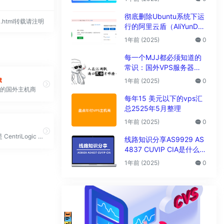
析
彻底删除Ubuntu系统下运
584.html转载请注明
行的阿里云盾（AliYunDu
n/Aegis）
1年前 (2025)
0
每一个MJJ都必须知道的
常识：国外VPS服务器圈
子黑话大全
t
1年前 (2025)
0
立的国外主机商
每年15 美元以下的vps汇
总2525年5月整理
1年前 (2025)
0
Dacentec 是 CentriLogic Inc. 的一个部门，提供专用服务器、VPS、云和主机托管服务。我们与客户合作，部署由世界一流的全球基础设施提供的快速且经济实惠的解决方案。 Dacentec 数据中心位于北卡罗来纳州勒诺，由当地高接触支持和专业知识提供支持。2013 年，我们被 CentriLogic 收购，后者是一家全球托管、云计算和高级 IT 外包解决方案提供商，使我们能够提供增值服务，支持我们的客户及其不断变化的 IT 需求
线路知识分享AS9929 AS
4837 CUVIP CIA是什么线
路?
1年前 (2025)
0