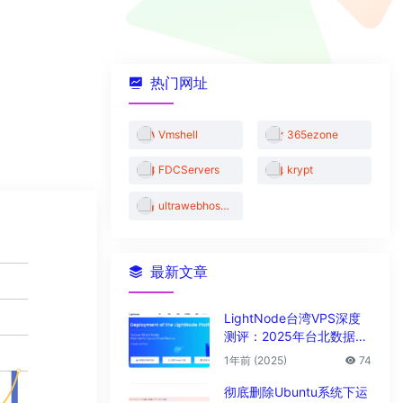
热门网址
Vmshell
365ezone
FDCServers
krypt
ultrawebhosting
最新文章
LightNode台湾VPS深度
测评：2025年台北数据中
心vps性能与解锁能力全解
1年前 (2025)
74
析
彻底删除Ubuntu系统下运