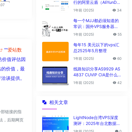
行的阿里云盾（AliYunDu
n/Aegis）
1年前 (2025)
34
每一个MJJ都必须知道的
常识：国外VPS服务器圈
子黑话大全
1年前 (2025)
55
每年15 美元以下的vps汇
""
爱站数
总2525年5月整理
1年前 (2025)
60
站价值评估因
站的价值，最
线路知识分享AS9929 AS
4837 CUVIP CIA是什么线
行洽谈提供。
路?
1年前 (2025)
42
相关文章
外部链接的指
LightNode台湾VPS深度
合法，后期网页
测评：2025年台北数据中
心vps性能与解锁能力全解
1年前 (2025)
0