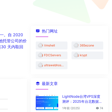
热门网址
一。自 2020
其他托管公司的价
Vmshell
365ezone
30 天内取回
FDCServers
krypt
ultrawebhosting
最新文章
LightNode台湾VPS深度
测评：2025年台北数据中
心vps性能与解锁能力全解
1年前 (2025)
74
析