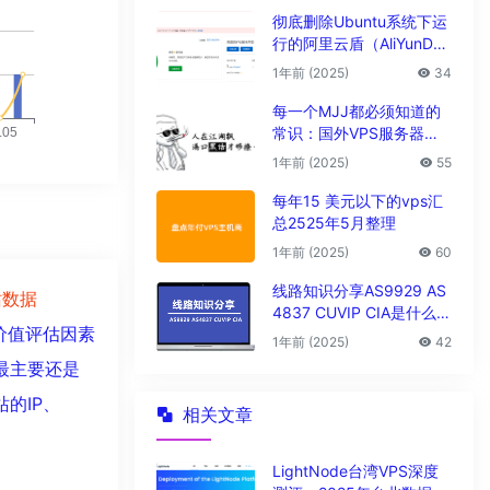
彻底删除Ubuntu系统下运
行的阿里云盾（AliYunDu
n/Aegis）
1年前 (2025)
34
每一个MJJ都必须知道的
常识：国外VPS服务器圈
子黑话大全
1年前 (2025)
55
每年15 美元以下的vps汇
总2525年5月整理
1年前 (2025)
60
线路知识分享AS9929 AS
站数据
4837 CUVIP CIA是什么线
价值评估因素
路?
1年前 (2025)
42
最主要还是
的IP、
相关文章
LightNode台湾VPS深度