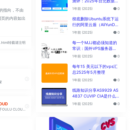
测评：2025年台北数据中
心vps性能与解锁能力全解
1年前 (2025)
0
接的指向，不由
析
期网页的内容如出
彻底删除Ubuntu系统下运
行的阿里云盾（AliYunDu
n/Aegis）
1年前 (2025)
0
每一个MJJ都必须知道的
800.html转载请注明
常识：国外VPS服务器圈
子黑话大全
1年前 (2025)
0
每年15 美元以下的vps汇
总2525年5月整理
1年前 (2025)
0
家
线路知识分享AS9929 AS
4837 CUVIP CIA是什么线
路?
OUD
1年前 (2025)
0
欧陆云隶属于OULU CLOUD TECHNOLOGY LIMITED 总部在香港九龙