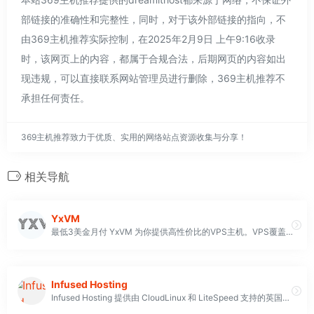
部链接的准确性和完整性，同时，对于该外部链接的指向，不
由369主机推荐实际控制，在2025年2月9日 上午9:16收录
时，该网页上的内容，都属于合规合法，后期网页的内容如出
现违规，可以直接联系网站管理员进行删除，369主机推荐不
承担任何责任。
369主机推荐致力于优质、实用的网络站点资源收集与分享！
相关导航
YxVM
最低3美金月付 YxVM 为你提供高性价比的VPS主机。VPS覆盖香港, 台湾，新加坡，日本，美国，韩国等地区，带宽大，流量计算灵活。我们的服务器配备了 RAID 10 NVMe SSD 存储，确保高速性能、冗余和可靠性
Infused Hosting
Infused Hosting 提供由 CloudLinux 和 LiteSpeed 支持的英国高级网络托管服务，保证 99.9% 的正常运行时间，并提供 30 天退款保证