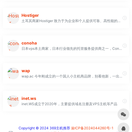
Hostiger
土耳其商家Hostiger 致力于为企业和个人提供可靠、高性能的基础设施，帮助他们在快速变化的数字环境中蓬勃发展。自 2015 年以来，我们已通过创新的网络托管、云解决方案和相关技术为数百万用户提供服务
conoha
日本vps本土商家，日本行业领先的托管服务提供商之一，Conoha 专注于 VPS 服务器，因此，客户在这里找不到共享托管包或专用服务器。 他们的产品价格合理，客户可以使用多种付款方式付款。 坏消息是他们不提供退款保证
wap
wap.ac 今年刚成立的一个国人小主机商品牌，别看他新，一出手就是$1/月的香港、日本 VPS，吸引了不少人
inet.ws
inet.WS成立于2020年，主要提供域名注册及VPS主机等产品
Copyright © 2024 369主机推荐
渝ICP备2024044260号-1