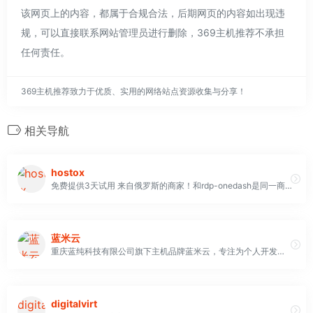
该网页上的内容，都属于合规合法，后期网页的内容如出现违
规，可以直接联系网站管理员进行删除，369主机推荐不承担
任何责任。
369主机推荐致力于优质、实用的网络站点资源收集与分享！
相关导航
hostox
免费提供3天试用 来自俄罗斯的商家！和rdp-onedash是同一商家 2美金一个月，经常会做活动支持按天购买
蓝米云
重庆蓝纯科技有限公司旗下主机品牌蓝米云，专注为个人开发者用户、中小型、大型企业用户提供一站式核心网络云端部署服务，促使用户云端部署化简为零，轻松快捷运用云计算。CYUN、蓝米主机等同属我司品牌，多年云计算领域服务经验，遍布亚太地区的海量节点为业务推进提供强大助力业务范围有：云主机、云电脑（拨号VPS）、云IP（动态HTTP代理IP和PPTP）、虚拟主机、服务器租用托管、机房大带宽，还有SSL证书、品牌宝、可信认证等增值业务
digitalvirt