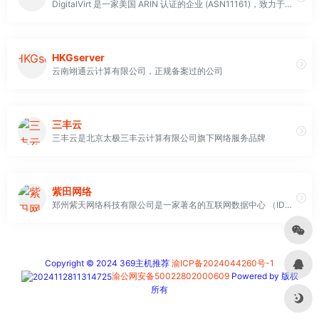
DigitalVirt 是一家美国 ARIN 认证的企业 (ASN11161)，致力于为企业及个人用户提供优质的全球互联网基础业务与网络应用服务。我们提供稳定、安全、高性能的云计算服务，拥有多年的技术沉淀和多款产品构筑的 DigitalVirt 产品矩阵
HKGserver
云南翊通云计算有限公司，正规备案过的公司
三丰云
三丰云是北京太极三丰云计算有限公司旗下网络服务品牌
紫田网络
郑州紫天网络科技有限公司是一家著名的互联网数据中心 （IDC） 提供商，总部位于中国河南省郑州市。公司成立于 2005 年，以其可靠性和高质量的服务而迅速崛起为中国 IDC 服务行业前十强之一
Copyright © 2024 369主机推荐
渝ICP备2024044260号-1
渝公网安备50022802000609
Powered by 版权
所有