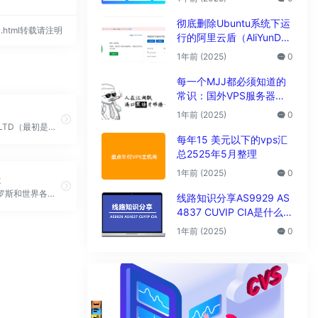
析
彻底删除Ubuntu系统下运
694.html转载请注明
行的阿里云盾（AliYunDu
n/Aegis）
1年前 (2025)
0
每一个MJJ都必须知道的
常识：国外VPS服务器圈
子黑话大全
1年前 (2025)
0
TOSHOST LTD（最初是孟加拉国的一家公司）成立于 2012 年，已稳步发展成为全球知名的网络托管服务提供商，提供广泛的服务。
每年15 美元以下的vps汇
总2525年5月整理
1年前 (2025)
0
k
提供位于俄罗斯和世界各地的NVMe VPS/VDS、独立服务器和GPU服务器，价格实惠，无需安装费。
线路知识分享AS9929 AS
4837 CUVIP CIA是什么线
路?
1年前 (2025)
0