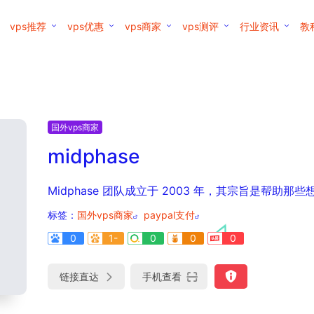
vps推荐
vps优惠
vps商家
vps测评
行业资讯
教
国外vps商家
midphase
Midphase 团队成立于 2003 年，其宗旨是帮助
标签：
国外vps商家
paypal支付
0
1-
0
0
0
链接直达
手机查看