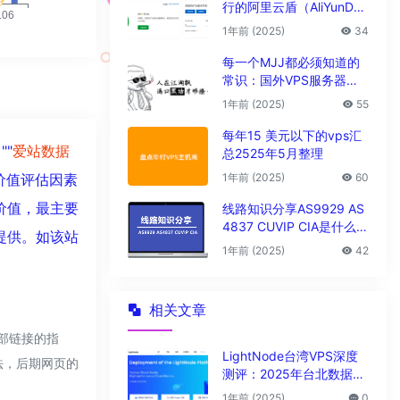
行的阿里云盾（AliYunDu
n/Aegis）
1年前 (2025)
34
每一个MJJ都必须知道的
常识：国外VPS服务器圈
子黑话大全
1年前 (2025)
55
每年15 美元以下的vps汇
""
爱站数据
总2525年5月整理
1年前 (2025)
60
价值评估因素
价值，最主要
线路知识分享AS9929 AS
4837 CUVIP CIA是什么线
提供。如该站
路?
1年前 (2025)
42
相关文章
外部链接的指
LightNode台湾VPS深度
合法，后期网页的
测评：2025年台北数据中
心vps性能与解锁能力全解
1年前 (2025)
0