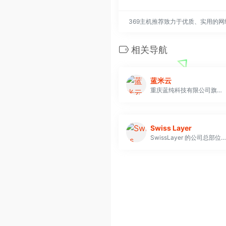
369主机推荐致力于优质、实用的
相关导航
蓝米云
重庆蓝纯科技有限公司旗下主机品牌蓝米云，专注为个人开发者用户、中小型、大型企业用户提供一站式核心网络云端部署服务，促使用户云端部署化简为零，轻松快捷运用云计算。CYUN、蓝米主机等同属我司品牌，多年云计算领域服务经验，遍布亚太地区的海量节点为业务推进提供强大助力业务范围有：云主机、云电脑（拨号VPS）、云IP（动态HTTP代理IP和PPTP）、虚拟主机、服务器租用托管、机房大带宽，还有SSL证书、品牌宝、可信认证等增值业务
Swiss Layer
SwissLayer 的公司总部位于巴拿马，而我们的数据中心运营则位于瑞士苏黎世。作为一家离岸托管公司，我们优先考虑您的隐私和我们服务的稳定性。我们最先进的基础设施，加上位于巴拿马和瑞士的战略位置，提供了无与伦比的企业隐私，并且方便前往美国和欧洲。我们的企业服务器受到强大的隐私政策的保护，确保一流的安全性和保密性。选择 SwissLayer 可在瑞士获得具有卓越隐私性和安全性的卓越离岸服务器托管。