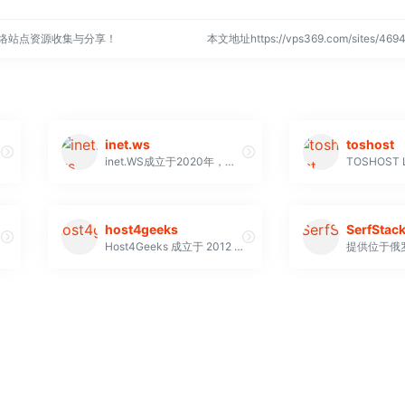
网络站点资源收集与分享！
本文地址https://vps369.com/sites/4
inet.ws
toshost
inet.WS成立于2020年，主要提供域名注册及VPS主机等产品
host4geeks
SerfStac
Host4Geeks 成立于 2012 年，主要提供面向美国、英国和印度市场的数字解决方案。自那时起，他们已托管了超过 100,000 个网站。在他们的合作伙伴中，我们可以提到：cPanel、WHMCS、DirectAdmin、LiteSpeed 和 Softaculous，它也是 ARIN 成员