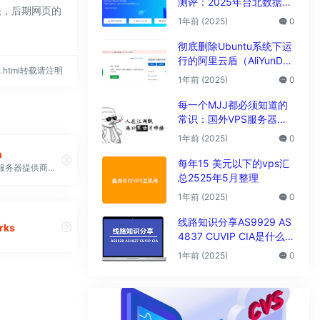
测评：2025年台北数据中
法，后期网页的
心vps性能与解锁能力全解
1年前 (2025)
0
析
彻底删除Ubuntu系统下运
行的阿里云盾（AliYunDu
584.html转载请注明
n/Aegis）
1年前 (2025)
0
每一个MJJ都必须知道的
常识：国外VPS服务器圈
子黑话大全
1年前 (2025)
0
n
每年15 美元以下的vps汇
便宜的独立服务器提供商最低价格29美金月付g口服务器
总2525年5月整理
1年前 (2025)
0
线路知识分享AS9929 AS
rks
4837 CUVIP CIA是什么线
路?
1年前 (2025)
0