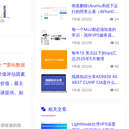
彻底删除Ubuntu系统下运
行的阿里云盾（AliYunDu
n/Aegis）
1年前 (2025)
34
每一个MJJ都必须知道的
常识：国外VPS服务器圈
子黑话大全
1年前 (2025)
55
每年15 美元以下的vps汇
总2525年5月整理
""
爱站数据
1年前 (2025)
60
价值评估因素
线路知识分享AS9929 AS
4837 CUVIP CIA是什么线
的价值，最主
路?
1年前 (2025)
42
洽谈提供。如
相关文章
LightNode台湾VPS深度
外部链接的指