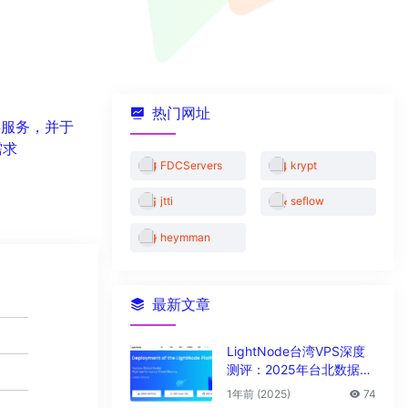
热门网址
提供服务，并于
需求
FDCServers
krypt
jtti
seflow
heymman
最新文章
LightNode台湾VPS深度
测评：2025年台北数据中
心vps性能与解锁能力全解
1年前 (2025)
74
析