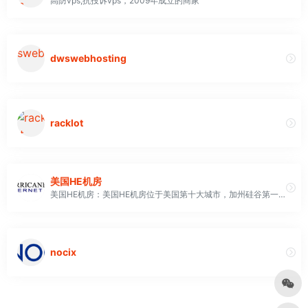
高防vps,抗投诉vps，2009年成立的商家
dwswebhosting
racklot
美国HE机房
美国HE机房：美国HE机房位于美国第十大城市，加州硅谷第一大城San Jose的Market街，是一家领先的国际互联网骨干网运营服务商He.Net，成立于1994年，利用独特的线路优势发展的同时密切结合大陆市场的需求，针对国内顾客需求专门优化，硅谷机房中，中国访问速度最好的，是目前美国链接中国最快的最稳定的美国服务器机房之一。美国he机房所在大楼为整个北加州的互联网中心节点。整个硅谷，乃至北加州的网络由此连接到互联网上。世界上最大的电信网络公司MCI(MAE-WEST)是我们机房的邻居。加州离开亚洲的物理距离最近，同时我们又专门进行了线路优化，据LINKWAN测试，从SanJose到中国基本保持190ms的传输速度
nocix