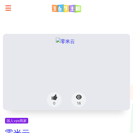
0
16
国人vps商家
零米云