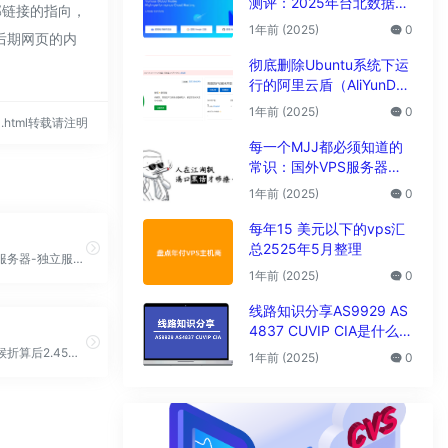
测评：2025年台北数据中
部链接的指向，
心vps性能与解锁能力全解
1年前 (2025)
0
，后期网页的内
析
彻底删除Ubuntu系统下运
行的阿里云盾（AliYunDu
n/Aegis）
1年前 (2025)
0
494.html转载请注明
每一个MJJ都必须知道的
常识：国外VPS服务器圈
子黑话大全
1年前 (2025)
0
每年15 美元以下的vps汇
总2525年5月整理
国内高防云服务器-独立服务器-游戏高防服务器-物理服务器-海外免备案服务器-站群服务器
1年前 (2025)
0
线路知识分享AS9929 AS
4837 CUVIP CIA是什么线
路?
最低年付时候折算后2.45美金/月
1年前 (2025)
0