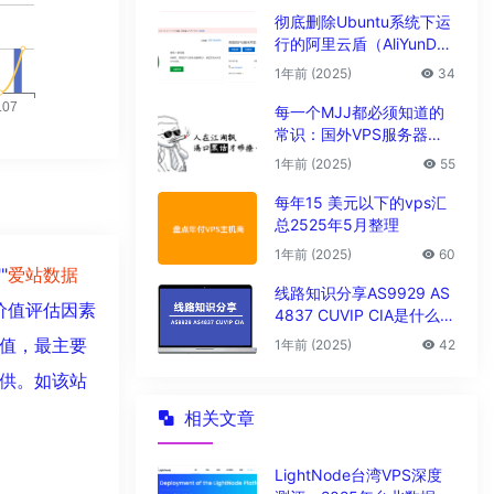
彻底删除Ubuntu系统下运
行的阿里云盾（AliYunDu
n/Aegis）
1年前 (2025)
34
每一个MJJ都必须知道的
常识：国外VPS服务器圈
子黑话大全
1年前 (2025)
55
每年15 美元以下的vps汇
总2525年5月整理
1年前 (2025)
60
""
爱站数据
线路知识分享AS9929 AS
价值评估因素
4837 CUVIP CIA是什么线
路?
值，最主要
1年前 (2025)
42
供。如该站
相关文章
LightNode台湾VPS深度