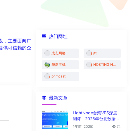
热门网址
发，主要面向广
提供可信赖的企
成志网络
jtti
华夏主机
HOSTINGINSIDE机房
primcast
最新文章
LightNode台湾VPS深度
测评：2025年台北数据中
心vps性能与解锁能力全解
1年前 (2025)
74
析