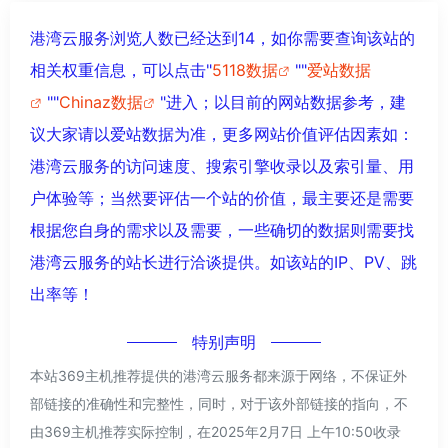
港湾云服务浏览人数已经达到14，如你需要查询该站的
相关权重信息，可以点击"
5118数据
""
爱站数据
""
Chinaz数据
"进入；以目前的网站数据参考，建
议大家请以爱站数据为准，更多网站价值评估因素如：
港湾云服务的访问速度、搜索引擎收录以及索引量、用
户体验等；当然要评估一个站的价值，最主要还是需要
根据您自身的需求以及需要，一些确切的数据则需要找
港湾云服务的站长进行洽谈提供。如该站的IP、PV、跳
出率等！
特别声明
本站369主机推荐提供的港湾云服务都来源于网络，不保证外
部链接的准确性和完整性，同时，对于该外部链接的指向，不
由369主机推荐实际控制，在2025年2月7日 上午10:50收录