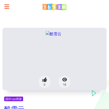
0
18
国外vps商家
酷雪云