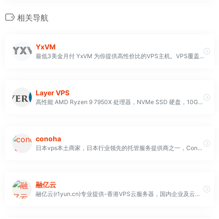
相关导航
YxVM
最低3美金月付 YxVM 为你提供高性价比的VPS主机。VPS覆盖香港, 台湾，新加坡，日本，美国，韩国等地区，带宽大，流量计算灵活。我们的服务器配备了 RAID 10 NVMe SSD 存储，确保高速性能、冗余和可靠性
Layer VPS
高性能 AMD Ryzen 9 7950X 处理器，NVMe SSD 硬盘，10Gbps 端口，超高性价比 VPS 主机
conoha
日本vps本土商家，日本行业领先的托管服务提供商之一，Conoha 专注于 VPS 服务器，因此，客户在这里找不到共享托管包或专用服务器。 他们的产品价格合理，客户可以使用多种付款方式付款。 坏消息是他们不提供退款保证
融亿云
融亿云(r1yun.cn)专业提供-香港VPS云服务器，国内企业及云服务器租用,SSL证书,域名注册,CDN加速,云储存,企业建站等互联网解决方案,弹性灵活,轻松助力企业及个人云端创业部署