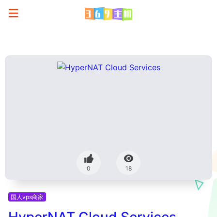
0
18
国人vps商家
HyperNAT Cloud Services