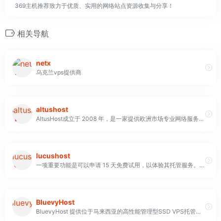
369主机推荐致力于优质、实用的网络站点资源收集与分享！
相关导航
netx
乌克兰vps提供商
altushost
AltusHost成立于 2008 年，是一家提供欧洲市场专业网络服务的网络托管服务提供商 与市场上的类似配置相比，其产品的价格可能略高。AltusHost 接受多种付款方式，包括流行的信用卡/借记卡/预付卡、PayPal、电汇和比特币。 他们是一家无风险的公司，因为客户可以在购买后的45 天内申请退款。这超过了市场上大多数托管服务提供商提供的标准 30 天退款保证
lucushost
一项重要功能是可以申请 15 天免费试用，以体验其托管服务。LucusHost 提供功能丰富、优惠多多的完善解决方案
BluevyHost
BluevyHost 提供位于马来西亚的高性能管理型SSD VPS托管服务。所有服务器均设在马来西亚本地数据中心，数据中心保证了低延迟，保证了服务的稳定性和性能