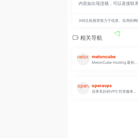
内容如出现违规，可以直接联系
369主机推荐致力于优质、实用的
相关导航
meloncube
MelonCube Hosting 最初于 2013 年 3 月作为一家 Minecraft 托管公司成立。随着时间的推移，该公司进行了重组和重新设计，以提供更好的服务和基础设施。该公司的主要目标是以具有竞争力的价格提供最佳的 Minecraft 托管体验，同时在全球范围内扩展其服务和位置
operavps
信誉良好的VPS 托管服务提供商，以其多样化的托管选项而闻名，可满足广泛用户的需求