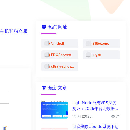
热门网址
 主机和独立服
Vmshell
365ezone
FDCServers
krypt
ultrawebhosting
最新文章
LightNode台湾VPS深度
测评：2025年台北数据中
心vps性能与解锁能力全解
1年前 (2025)
74
析
彻底删除Ubuntu系统下运