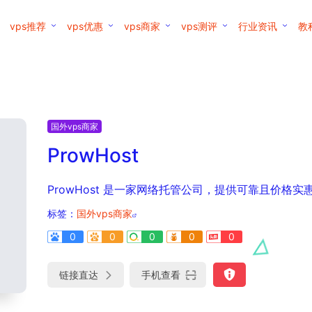
vps推荐
vps优惠
vps商家
vps测评
行业资讯
教
国外vps商家
ProwHost
ProwHost 是一家网络托管公司，提供可靠且价格
标签：
国外vps商家
0
0
0
0
0
链接直达
手机查看