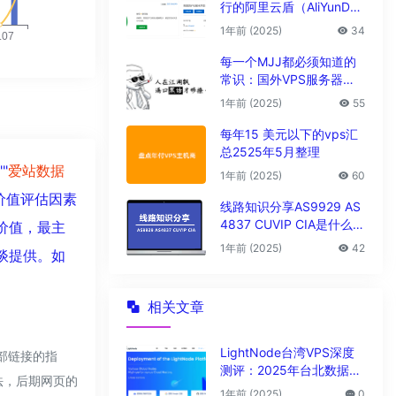
行的阿里云盾（AliYunDu
n/Aegis）
1年前 (2025)
34
每一个MJJ都必须知道的
常识：国外VPS服务器圈
子黑话大全
1年前 (2025)
55
每年15 美元以下的vps汇
总2525年5月整理
""
爱站数据
1年前 (2025)
60
价值评估因素
线路知识分享AS9929 AS
4837 CUVIP CIA是什么线
价值，最主
路?
1年前 (2025)
42
谈提供。如
相关文章
LightNode台湾VPS深度
外部链接的指
测评：2025年台北数据中
合法，后期网页的
心vps性能与解锁能力全解
1年前 (2025)
0