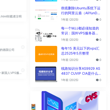
析
彻底删除Ubuntu系统下运
行的阿里云盾（AliYunDu
026.html转载请注明
n/Aegis）
1年前 (2025)
0
每一个MJJ都必须知道的
常识：国外VPS服务器圈
子黑话大全
1年前 (2025)
0
每年15 美元以下的vps汇
立的德国公司
总2525年5月整理
1年前 (2025)
0
线路知识分享AS9929 AS
CMIVPS是一家国人VPS服务商，主要提供基于KVM架构的VPS主机
4837 CUVIP CIA是什么线
路?
1年前 (2025)
0