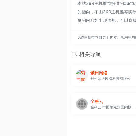
本站369主机推荐提供的duo
的指向，不由369主机推荐实际
页的内容如出现违规，可以直接
369主机推荐致力于优质、实用的
相关导航
紫田网络
郑州紫天网络科技有限公司是一家著名的互联网数据中心 （IDC） 提供商，总部位于中国河南省郑州市。公司成立于 2005 年，以其可靠性和高质量的服务而迅速崛起为中国 IDC 服务行业前十强之一
全科云
全科云,中国领先的国内接入服务商,4年IDC经验,专业提供国内服务器租用,高防VPS,抗攻击VPS服务器,扬州服务器,绍兴服务器,枣庄服务器,服务器租用,等等等服务!