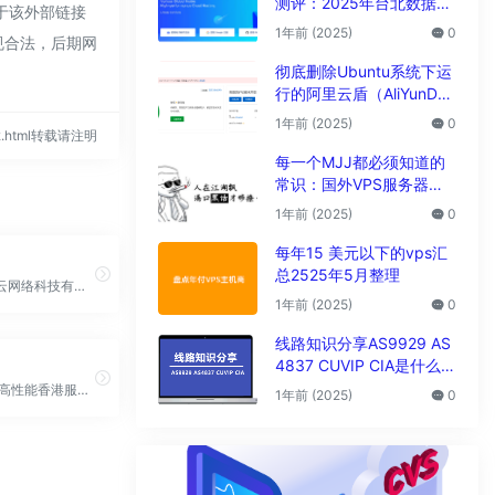
测评：2025年台北数据中
对于该外部链接
心vps性能与解锁能力全解
1年前 (2025)
0
合规合法，后期网
析
彻底删除Ubuntu系统下运
行的阿里云盾（AliYunDu
n/Aegis）
1年前 (2025)
0
952.html转载请注明
每一个MJJ都必须知道的
常识：国外VPS服务器圈
子黑话大全
1年前 (2025)
0
每年15 美元以下的vps汇
总2525年5月整理
邯郸市美得云网络科技有限公司成立于2021年，是国内领先的互联网业务平台服务提供商，公司专注为用户打造低价高性能云计算产品，致力于云计算应用的易用性开发，并引导云计算在国内普及，持有国家工信部颁发的《全国增值电信业务经营许可证》ISP证、IDC证、云牌照
1年前 (2025)
0
线路知识分享AS9929 AS
4837 CUVIP CIA是什么线
路?
A5互联提供高性能香港服务器,香港DDos高防服务器,美国服务器等海外服务器租用托管服务，双向CN2三网直连,GIA+BGP高速网络。
1年前 (2025)
0