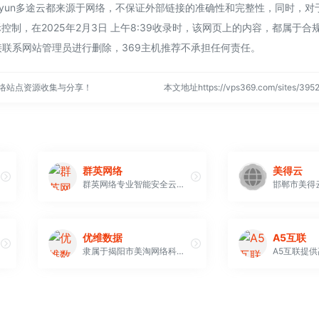
tuyun多途云都来源于网络，不保证外部链接的准确性和完整性，同时，
控制，在2025年2月3日 上午8:39收录时，该网页上的内容，都属于
联系网站管理员进行删除，369主机推荐不承担任何责任。
网络站点资源收集与分享！
本文地址https://vps369.com/sites/3
群英网络
美得云
群英网络专业智能安全云计算服务商,17年老牌IDC商。提供高防服务器、云服务器、香港服务器、服务器租用托管等，全新二代智能平台,提供全方位云安全解决方案。群防超过1500G盾,BGP神级防护线路
优维数据
A5互联
隶属于揭阳市美淘网络科技科技有限公司旗下云计算品牌