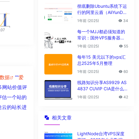
彻底删除Ubuntu系统下运
行的阿里云盾（AliYunDu
n/Aegis）
1年前 (2025)
34
每一个MJJ都必须知道的
常识：国外VPS服务器圈
子黑话大全
1年前 (2025)
55
每年15 美元以下的vps汇
总2525年5月整理
1年前 (2025)
60
8数据
""
爱
线路知识分享AS9929 AS
多网站价值评
4837 CUVIP CIA是什么线
路?
评估一个站的
1年前 (2025)
42
途云的站长进
相关文章
LightNode台湾VPS深度