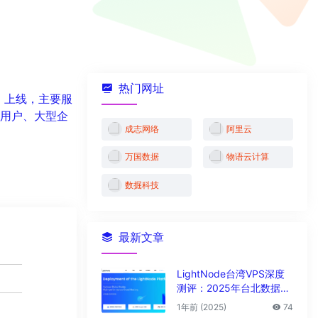
热门网址
日 上线，主要服
业用户、大型企
成志网络
阿里云
万国数据
物语云计算
数掘科技
最新文章
LightNode台湾VPS深度
测评：2025年台北数据中
心vps性能与解锁能力全解
1年前 (2025)
74
析