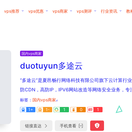
vps推荐
vps优惠
vps商家
vps测评
行业资讯
教
国内vps商家
duotuyun多途云
“多途云”是夏邑畅行网络科技有限公司旗下云计算行业安
防CDN，高防IP，IPV6网站改造等网络安全业务，专
标签：
国内vps商家
1+
1-
1
0
1
链接直达
手机查看