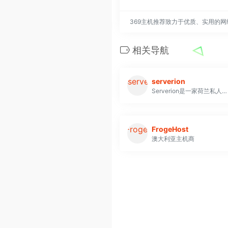
369主机推荐致力于优质、实用的
相关导航
serverion
Serverion是一家荷兰私人公司，成立于2015年，是一家全方位托管服务提供商，专门研究托管市场的现代元素。 Serverion中存在的废话文化确保许多客户对服务极为满意，并可以进行长期合作
FrogeHost
澳大利亚主机商