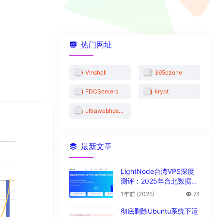
热门网址
Vmshell
365ezone
FDCServers
krypt
ultrawebhosting
最新文章
LightNode台湾VPS深度
测评：2025年台北数据中
心vps性能与解锁能力全解
1年前 (2025)
74
析
彻底删除Ubuntu系统下运