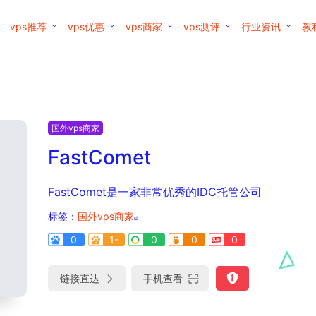
vps推荐
vps优惠
vps商家
vps测评
行业资讯
教
国外vps商家
FastComet
FastComet是一家非常优秀的IDC托管公司
标签：
国外vps商家
0
1-
0
0
0
链接直达
手机查看