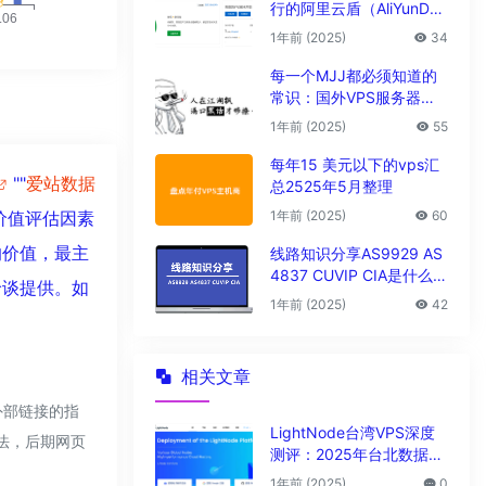
行的阿里云盾（AliYunDu
n/Aegis）
1年前 (2025)
34
每一个MJJ都必须知道的
常识：国外VPS服务器圈
子黑话大全
1年前 (2025)
55
每年15 美元以下的vps汇
""
爱站数据
总2525年5月整理
1年前 (2025)
60
价值评估因素
的价值，最主
线路知识分享AS9929 AS
4837 CUVIP CIA是什么线
洽谈提供。如
路?
1年前 (2025)
42
相关文章
外部链接的指
LightNode台湾VPS深度
合法，后期网页
测评：2025年台北数据中
心vps性能与解锁能力全解
1年前 (2025)
0