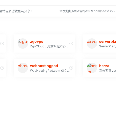
网络站点资源收集与分享！
本文地址https://vps369.com/sites/3
zgovps
serverpl
ZgoCloud，此前叫做Zgovps
webhostingpad
herza
WebHostingPad.com 成立于 2005 年，由一支非常成功且经验丰富的行业资深人士组成，致力于提供最有价值的网络托管服务。随着对经济实惠的托管服务的需求不断增长，该公司着手以每个人都能负担得起的价格提供最好的网络托管服务，让他们拥有自己的万维网空间。Webhostingpad.com 始终致力于提供最有价值的互联网托管服务，通过提供安全、可靠和高效的流程来创建互联网形象，所有这些都采用以价值为导向的价格结
马来西亚vp