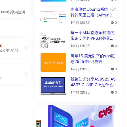
析
彻底删除Ubuntu系统下运
588.html转载请注明
行的阿里云盾（AliYunDu
n/Aegis）
1年前 (2025)
0
每一个MJJ都必须知道的
常识：国外VPS服务器圈
子黑话大全
an
1年前 (2025)
0
ServerPlan成立于 2002 年，是一家拥有托管和云解决方案经验的托管服务提供商，其系统运行在 +50 Gbps 网络容量上。他们使用由 Cisco、RedHat 或 VMware 提供支持的技术 他们的价格经济实惠，对大多数客户来说都很合理。他们不会强迫客户签订长期合同，因此没有最低承诺期限。 付款时，客户可以选择： - 信用卡：VISA、MasterCard、Maestro、American Express； - PayPal； - 邮政； - 银行转账； 客户可以在购买产品后 30 天内取消购买
每年15 美元以下的vps汇
总2525年5月整理
1年前 (2025)
0
s
线路知识分享AS9929 AS
4837 CUVIP CIA是什么线
路?
1年前 (2025)
0