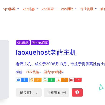
vps推荐
vps优惠
vps商家
vps测评
行业资讯
教
CN2线路
国内vps商家
laoxuehost老薛主机
老薛主机，成立于2008月10月，专注于提供高性价
标签：
CN2线路
国内vps商家
1
1-
1
0
1+
链接直达
手机查看