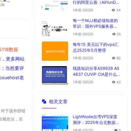
行的阿里云盾（AliYunDu
n/Aegis）
1年前 (2025)
34
每一个MJJ都必须知道的
常识：国外VPS服务器圈
子黑话大全
1年前 (2025)
55
每年15 美元以下的vps汇
5118数据
总2525年5月整理
1年前 (2025)
60
准，更多网站
等；当然要评
线路知识分享AS9929 AS
4837 CUVIP CIA是什么线
ehost老
路?
1年前 (2025)
42
相关文章
，对于该外部链
LightNode台湾VPS深度
于合规合法，后
测评：2025年台北数据中
心vps性能与解锁能力全解
1年前 (2025)
0