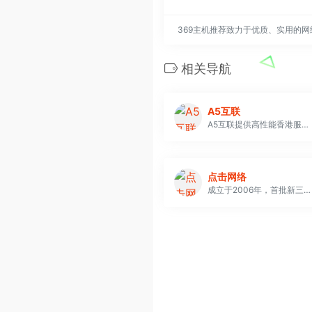
369主机推荐致力于优质、实用的
相关导航
A5互联
A5互联提供高性能香港服务器,香港DDos高防服务器,美国服务器等海外服务器租用托管服务，双向CN2三网直连,GIA+BGP高速网络。
点击网络
成立于2006年，首批新三板创新层企业，新三板创新公司百强企业，中国互联网百强企业。注册资本1.328亿元，净资产近2亿元，拥有著名企业家陈发树、著名投资人蔡文胜控股的米林隆领投资 等优质股东截止2017年12月，拥有首创证券、国泰君安证券、广发证券在内的18家做市商。是ICANN认证的域名注册服务机构，是CNNIC会员企业。获得国家高新技术企业认定、福建省及厦门 市科技小巨人领军企业、增值电信业务经营许可证、网络文化经营许可证等荣誉和资质。旗下3家全资子公司中，已有2家获得国家高新技术企业认定。