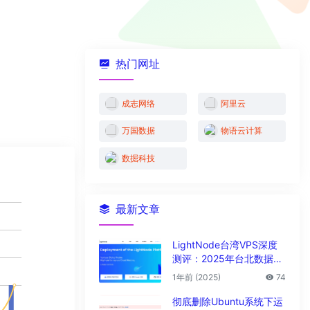
热门网址
成志网络
阿里云
万国数据
物语云计算
数掘科技
最新文章
LightNode台湾VPS深度
测评：2025年台北数据中
心vps性能与解锁能力全解
1年前 (2025)
74
析
彻底删除Ubuntu系统下运