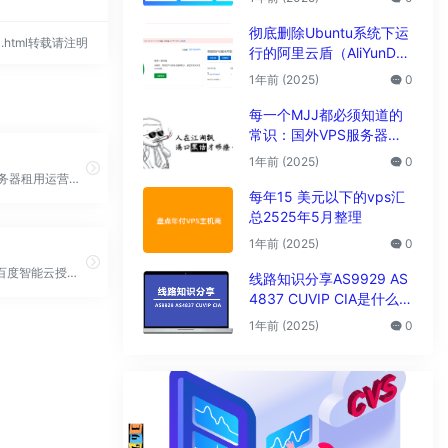
析
彻底删除Ubuntu系统下运
554.html转载请注明
行的阿里云盾（AliYunDu
n/Aegis）
1年前 (2025)
0
每一个MJJ都必须知道的
常识：国外VPS服务器圈
子黑话大全
1年前 (2025)
0
14年专业服务器租用运营商,提供:BGP,高防,游戏,站群,大带宽,CN2，香港等多款服务器产品，专注IDC解决方案。
每年15 美元以下的vps汇
总2525年5月整理
1年前 (2025)
0
天互数据是百度智能云授权服务中心，独家运营百度BGP多线机房，是工信部认证的IDC服务商，18年来为超30万家企业提供全球服务器租用,服务器托管,云服务器,高防服务器以及AI人工智能产品
线路知识分享AS9929 AS
4837 CUVIP CIA是什么线
路?
1年前 (2025)
0