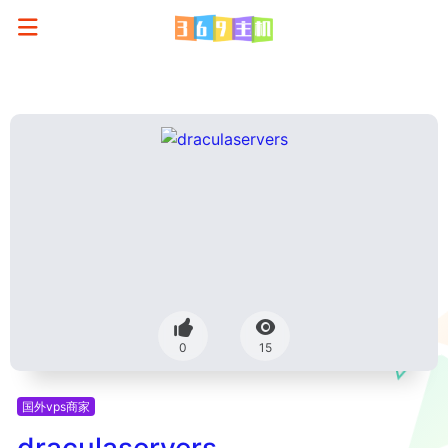
0
15
国外vps商家
draculaservers