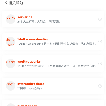
相关导航
servarica
加拿大主机商，大硬盘，不限流量
1dollar-webhosting
1Dollar-Webhosting 是一家美国托管服务提供商，他们承诺提供运行高质量设备的经济实惠的产品。他们自 2005 年以来一直活跃于托管行业，并于 2006 年成立了 1Dollar-Webhosting 他们信守低价承诺：他们的产品性价比高，价格在托管行业中名列前茅。您可以使用多种信用卡付款，包括 PayPal 和 MoneyBookers。该公司提供标准的30 天退款保证， 因此没有风险。
vaultnetworks
Vault Networks 成立于佛罗里达州迈阿密，是一家数据中心服务提供商，提供 IT 基础设施，包括主机托管和网络托管。自那时起，Vault 开发了一个弹性专有光纤网络，拥有多个数据中心和一系列可定制的 IT 相关服务，具有个性化特色
internetbrothers
韩国本土vps提供商
planetahost