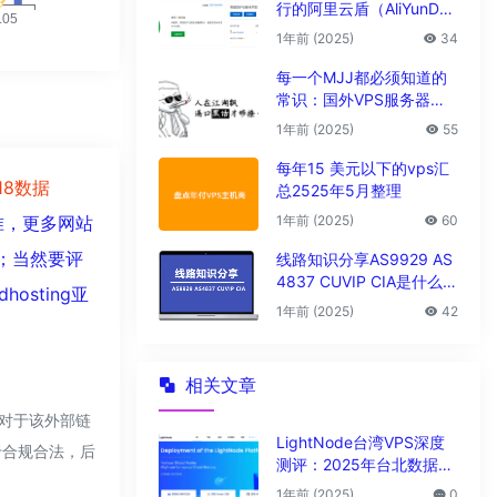
行的阿里云盾（AliYunDu
n/Aegis）
1年前 (2025)
34
每一个MJJ都必须知道的
常识：国外VPS服务器圈
子黑话大全
1年前 (2025)
55
每年15 美元以下的vps汇
118数据
总2525年5月整理
1年前 (2025)
60
准，更多网站
等；当然要评
线路知识分享AS9929 AS
4837 CUVIP CIA是什么线
sting亚
路?
1年前 (2025)
42
相关文章
，对于该外部链
LightNode台湾VPS深度
于合规合法，后
测评：2025年台北数据中
心vps性能与解锁能力全解
1年前 (2025)
0