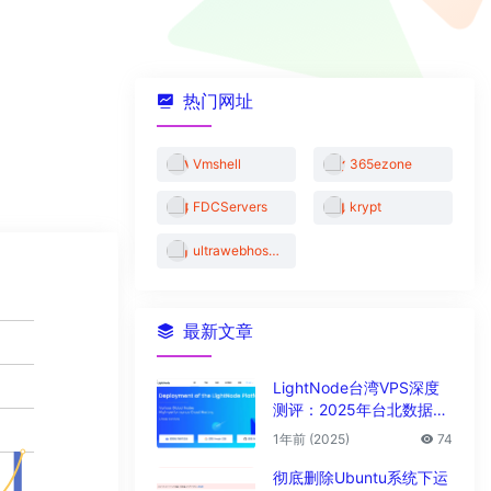
热门网址
Vmshell
365ezone
FDCServers
krypt
ultrawebhosting
最新文章
LightNode台湾VPS深度
测评：2025年台北数据中
心vps性能与解锁能力全解
1年前 (2025)
74
析
彻底删除Ubuntu系统下运