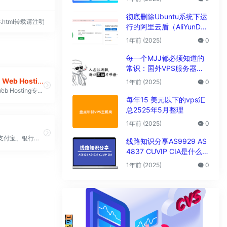
析
彻底删除Ubuntu系统下运
218.html转载请注明
行的阿里云盾（AliYunDu
n/Aegis）
1年前 (2025)
0
每一个MJJ都必须知道的
常识：国外VPS服务器圈
子黑话大全
Canadian Web Hosting
1年前 (2025)
0
Canadian Web Hosting专注于为企业和商业客户提供托管解决方案，拥有超过20年的经验。所有服务器均位于加拿大，数据中心分布在温哥华和多伦多，确保本地化服务和合规性。提供从共享托管到复杂部署的多种服务，支持客户的不同需求，并提供免费迁移服务
每年15 美元以下的vps汇
总2525年5月整理
1年前 (2025)
0
支持微信、支付宝、银行卡 支付时如果选择信用卡和支付宝支付，会有 3% + 0.3$ 的固定通道费用
线路知识分享AS9929 AS
4837 CUVIP CIA是什么线
路?
1年前 (2025)
0