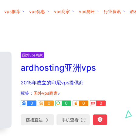
vps推荐
vps优惠
vps商家
vps测评
行业资讯
教
国外vps商家
ardhosting亚洲vps
2015年成立的印尼vps提供商
标签：
国外vps商家
0
0
0
0
0
链接直达
手机查看