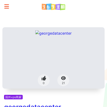
0
21
国外vps商家
georgedatacenter