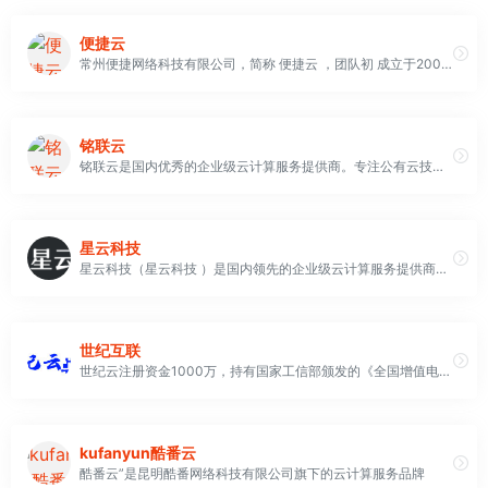
便捷云
常州便捷网络科技有限公司，简称 便捷云 ，团队初 成立于2009年，是经过国家许可的 IDC运营接入服务商
铭联云
铭联云是国内优秀的企业级云计算服务提供商。专注公有云技术研发，云服务器，主要面向广大开发者、政企用户、金融机构等，提供基于智能云服务器的全方位云计算解决方案，为用户提供可信赖的企业级公有云服务
星云科技
星云科技（星云科技 ）是国内领先的企业级云计算服务提供商。专注香港免备案云服务器,美国服务器,菲律宾服务器,新加坡服务器,香港vps、国内挂机宝,与拨号云服务器的出售租用与开发，提供基于智能云服务器的全方位云计算解决方案，为用户提供可信赖的企业级公有云服务
世纪互联
世纪云注册资金1000万，持有国家工信部颁发的《全国增值电信业务经营许可证》ISP证、IDC证， 并设立了全国统一的400呼叫中心，提供QQ&amp;微信在线客服，6X12小时全年365天快速响应服务。
kufanyun酷番云
酷番云”是昆明酷番网络科技有限公司旗下的云计算服务品牌