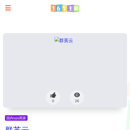
0
26
国内vps商家
群英云