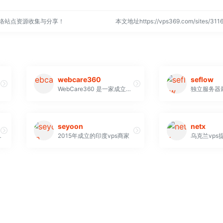
网络站点资源收集与分享！
本文地址https://vps369.com/sites/3
webcare360
seflow
WebCare360 是一家成立于 2009 年的私营公司，提供适合初学者和专业人士的离岸网络托管产品 WebCare360 计划的服务价格与原价相同。此外还有折扣和促销活动，请放心，您可以在购买后7 天内获得退款 最低套餐3.99美金/月
seyoon
netx
位于越南最大数据中心 (VNPT - 岘港 - 中部) 的服务器，保障数据安全。PowerNet 还提供自动备份、24/7/365 全天候技术支持，并兼容多种主流开发语言和程序
2015年成立的印度vps商家
乌克兰vps