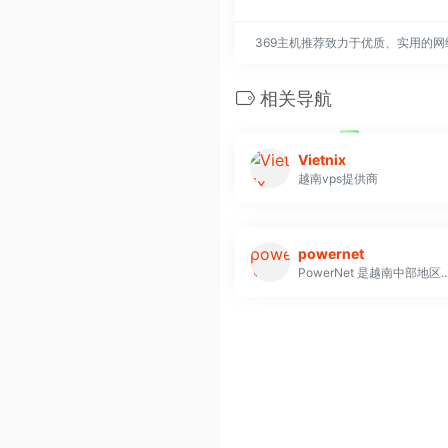
369主机推荐致力于优质、实用的
相关导航
Vietnix
越南vps提供商
powernet
PowerNet 是越南中部地区领先的数据处理公司，自 2011 年起为越南及全球的个人和组织提供专业的互联网服务。其服务范围涵盖了 Cloud Hosting、Cloud Server、Cloud Server Enterprise、VPS (越南)、域名注册、企业邮箱、独立代理（越南）和 SSL 证书等。PowerNet 采用 DELL 服务器硬件、强大的 CPU、SSD/NVME 企业级存储，以及