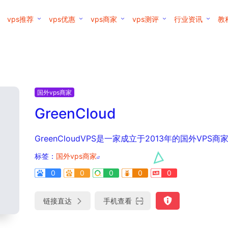
vps推荐
vps优惠
vps商家
vps测评
行业资讯
教
国外vps商家
GreenCloud
GreenCloudVPS是一家成立于2013年的国外VPS
标签：
国外vps商家
0
0
0
0
0
链接直达
手机查看