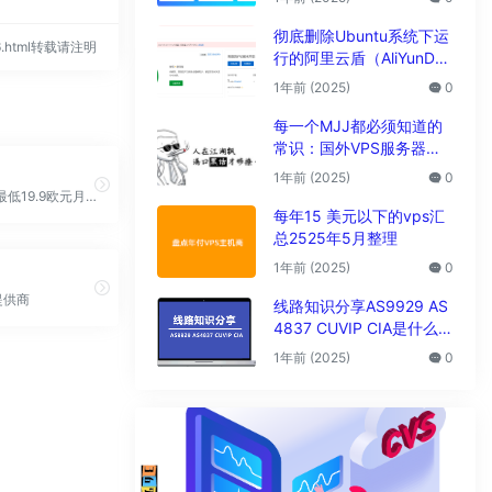
析
彻底删除Ubuntu系统下运
116.html转载请注明
行的阿里云盾（AliYunDu
n/Aegis）
1年前 (2025)
0
每一个MJJ都必须知道的
常识：国外VPS服务器圈
子黑话大全
1年前 (2025)
0
独立服务器最低19.9欧元月付
每年15 美元以下的vps汇
总2525年5月整理
1年前 (2025)
0
提供商
线路知识分享AS9929 AS
4837 CUVIP CIA是什么线
路?
1年前 (2025)
0