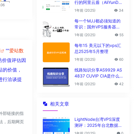
行的阿里云盾（AliYunDu
n/Aegis）
1年前 (2025)
34
每一个MJJ都必须知道的
常识：国外VPS服务器圈
子黑话大全
1年前 (2025)
55
每年15 美元以下的vps汇
据
""
爱站数
总2525年5月整理
1年前 (2025)
60
站价值评估因
个站的价值，
线路知识分享AS9929 AS
4837 CUVIP CIA是什么线
长进行洽谈提
路?
1年前 (2025)
42
相关文章
该外部链接的指
LightNode台湾VPS深度
合法，后期网页
测评：2025年台北数据中
心vps性能与解锁能力全解
1年前 (2025)
0