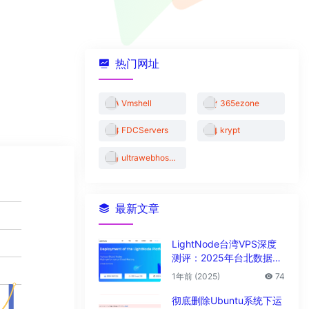
热门网址
Vmshell
365ezone
FDCServers
krypt
ultrawebhosting
最新文章
LightNode台湾VPS深度
测评：2025年台北数据中
心vps性能与解锁能力全解
1年前 (2025)
74
析
彻底删除Ubuntu系统下运