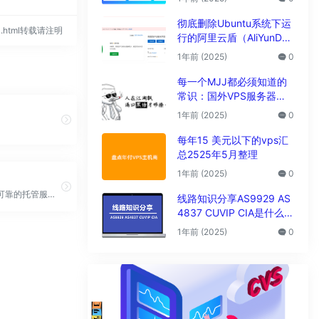
析
彻底删除Ubuntu系统下运
054.html转载请注明
行的阿里云盾（AliYunDu
n/Aegis）
1年前 (2025)
0
每一个MJJ都必须知道的
常识：国外VPS服务器圈
子黑话大全
1年前 (2025)
0
每年15 美元以下的vps汇
总2525年5月整理
1年前 (2025)
0
行业领先、可靠的托管服务提供商，提供全套服务：从网站托管、VPS 和专用服务器到完全托管的
线路知识分享AS9929 AS
4837 CUVIP CIA是什么线
路?
1年前 (2025)
0