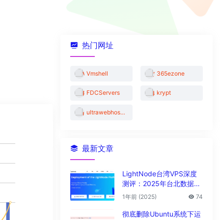
热门网址
Vmshell
365ezone
FDCServers
krypt
ultrawebhosting
最新文章
LightNode台湾VPS深度
测评：2025年台北数据中
心vps性能与解锁能力全解
1年前 (2025)
74
析
彻底删除Ubuntu系统下运