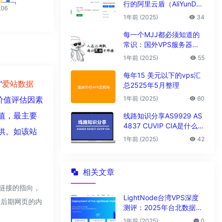
行的阿里云盾（AliYunDu
n/Aegis）
1年前 (2025)
34
每一个MJJ都必须知道的
常识：国外VPS服务器圈
子黑话大全
1年前 (2025)
55
每年15 美元以下的vps汇
"
爱站数据
总2525年5月整理
1年前 (2025)
60
价值评估因素
值，最主要
线路知识分享AS9929 AS
4837 CUVIP CIA是什么线
供。如该站
路?
1年前 (2025)
42
相关文章
部链接的指向，
LightNode台湾VPS深度
，后期网页的内
测评：2025年台北数据中
心vps性能与解锁能力全解
1年前 (2025)
0