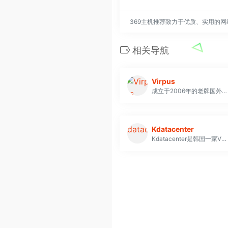
369主机推荐致力于优质、实用的
相关导航
Virpus
成立于2006年的老牌国外VPS主机商
Kdatacenter
Kdatacenter是韩国一家VPS服务商家，国内连接速度非常快，Kdatacenter的机房是KT机房和SK机房，国际连接速度都是1G端口加速，Kdatacenter的公网IP地址是韩国原生IP地址，国内ping值很低，大部分地区都在50ms左右，是站长建站不错的选择