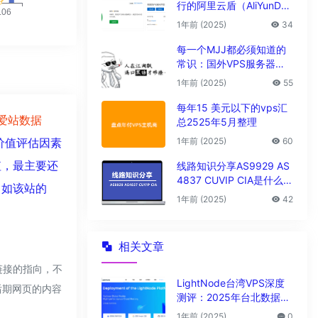
行的阿里云盾（AliYunDu
n/Aegis）
1年前 (2025)
34
每一个MJJ都必须知道的
常识：国外VPS服务器圈
子黑话大全
1年前 (2025)
55
每年15 美元以下的vps汇
爱站数据
总2525年5月整理
1年前 (2025)
60
价值评估因素
值，最主要还
线路知识分享AS9929 AS
4837 CUVIP CIA是什么线
。如该站的
路?
1年前 (2025)
42
相关文章
链接的指向，不
LightNode台湾VPS深度
，后期网页的内容
测评：2025年台北数据中
心vps性能与解锁能力全解
1年前 (2025)
0