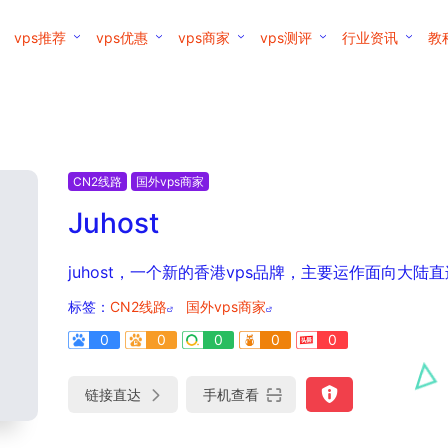
vps推荐
vps优惠
vps商家
vps测评
行业资讯
教
CN2线路
国外vps商家
Juhost
juhost，一个新的香港vps品牌，主要运作面向大陆直
标签：
CN2线路
国外vps商家
0
0
0
0
0
链接直达
手机查看