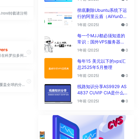
析
彻底删除Ubuntu系统下运
966.html转载请注明
行的阿里云盾（AliYunDu
n/Aegis）
1年前 (2025)
0
每一个MJJ都必须知道的
常识：国外VPS服务器圈
子黑话大全
vers
1年前 (2025)
0
2014 年 5 月在科罗拉多州丹佛市成立
每年15 美元以下的vps汇
总2525年5月整理
1年前 (2025)
0
美国c3机房覆盖全球的分布式边缘云服务提供商
线路知识分享AS9929 AS
4837 CUVIP CIA是什么线
路?
1年前 (2025)
0