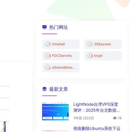
热门网址
Vmshell
365ezone
FDCServers
krypt
ultrawebhosting
最新文章
LightNode台湾VPS深度
测评：2025年台北数据中
心vps性能与解锁能力全解
1年前 (2025)
74
析
彻底删除Ubuntu系统下运