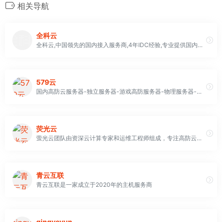
相关导航
全科云
全科云,中国领先的国内接入服务商,4年IDC经验,专业提供国内服务器租用,高防VPS,抗攻击VPS服务器,扬州服务器,绍兴服务器,枣庄服务器,服务器租用,等等等服务!
579云
国内高防云服务器-独立服务器-游戏高防服务器-物理服务器-海外免备案服务器-站群服务器
荧光云
萤光云团队由资深云计算专家和运维工程师组成，专注高防云计算服务、数据中心基础业务的深度开发与运营。依托全国数据中心集群资源，基于当前先进架构构建的云计算服务平台， SSD级存储设备确保高性能I/O，利用Ceph分布式存储实现自动冗余保障高可用，多线BGP网络资源实现访问的顺畅，T+级的DDoS防护坚如磐石。萤光云提供实时快照备份/回滚、私有网络、镜像等功能， 帮助企业/开发者构建和运维更加高效、可靠、敏捷的商业级IT部署解决方案，有效降低总体拥有成本(TCO)和运维支出
青云互联
青云互联是一家成立于2020年的主机服务商
qingyeyun