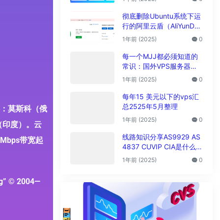
析
彻底删除Ubuntu系统下运
行的阿里云盾（AliYunDu
n/Aegis）
1年前 (2025)
0
每一个MJJ都必须知道的
常识：国外VPS服务器圈
子黑话大全
1年前 (2025)
0
每年15 美元以下的vps汇
总2525年5月整理
可选：莫斯科（俄
1年前 (2025)
0
（印度）。云
线路知识分享AS9929 AS
Mbps带宽起
4837 CUVIP CIA是什么线
路?
1年前 (2025)
0
” © 2004—