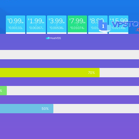
70%
%
50%