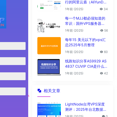
行的阿里云盾（AliYunDu
n/Aegis）
1年前 (2025)
34
每一个MJJ都必须知道的
常识：国外VPS服务器圈
子黑话大全
1年前 (2025)
56
每年15 美元以下的vps汇
总2525年5月整理
1年前 (2025)
60
线路知识分享AS9929 AS
4837 CUVIP CIA是什么线
路?
1年前 (2025)
42
相关文章
LightNode台湾VPS深度
测评：2025年台北数据中
心vps性能与解锁能力全解
1年前 (2025)
0