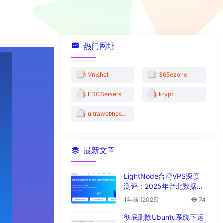
热门网址
Vmshell
365ezone
FDCServers
krypt
ultrawebhosting
最新文章
LightNode台湾VPS深度
测评：2025年台北数据中
心vps性能与解锁能力全解
1年前 (2025)
74
析
彻底删除Ubuntu系统下运