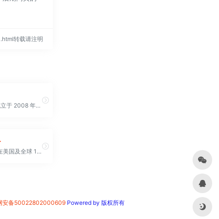
873.html转载请注明
AltusHost成立于 2008 年，是一家提供欧洲市场专业网络服务的网络托管服务提供商 与市场上的类似配置相比，其产品的价格可能略高。AltusHost 接受多种付款方式，包括流行的信用卡/借记卡/预付卡、PayPal、电汇和比特币。 他们是一家无风险的公司，因为客户可以在购买后的45 天内申请退款。这超过了市场上大多数托管服务提供商提供的标准 30 天退款保证
r
HostColor 在美国及全球 100 多个数据中心提供专用云托管和边缘基础设施。我们提供定制化的边缘物理服务器和专用云服务器，带宽无限，最高可达连接端口的物理容量，并提供全天候技术支持。享受实时数据处理和内容交付，无需支付 IOPS、DNS 查询、DNS 区域、互联网流量区域或基础设施支持费用。您只需支付固定月费，即可获得高级边缘裸机服务器或云服务器托管服务
安备50022802000609
Powered by 版权所有